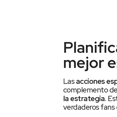
Planifi
mejor e
Las
acciones esp
complemento del
la estrategia
. E
verdaderos fans 