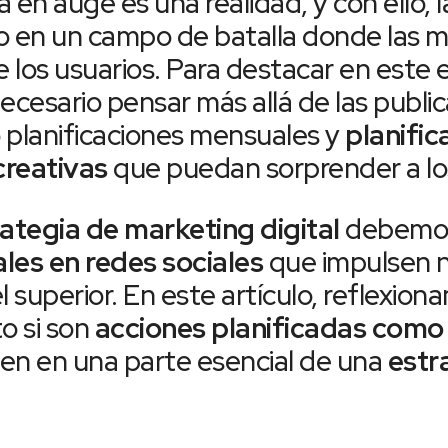
á en auge es una realidad, y con ello, 
o en un campo de batalla donde las 
e los usuarios. Para destacar en este 
ecesario pensar más allá de las publi
 planificaciones mensuales y
planific
creativas
que puedan sorprender a los
ategia de marketing digital
debemos
les en redes sociales
que impulsen n
el superior. En este artículo, reflexio
o si son
acciones planificadas com
en en una parte esencial de una
estra