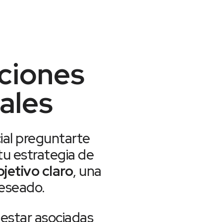
cciones
ales
cial preguntarte
tu estrategia de
jetivo claro
, una
deseado.
estar asociadas