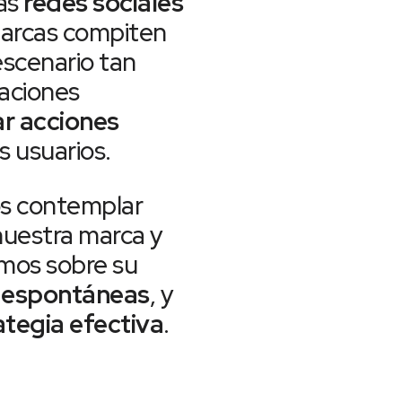
las
redes sociales
marcas compiten
escenario tan
caciones
ar acciones
 usuarios.
 contemplar
uestra marca y
namos sobre su
o espontáneas
, y
tegia efectiva
.