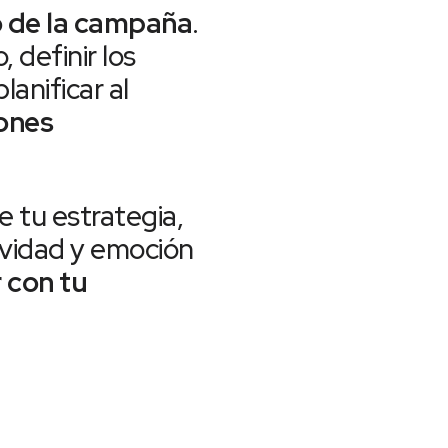
o de la campaña
.
 definir los
anificar al
ones
e tu estrategia,
ividad y emoción
 con tu