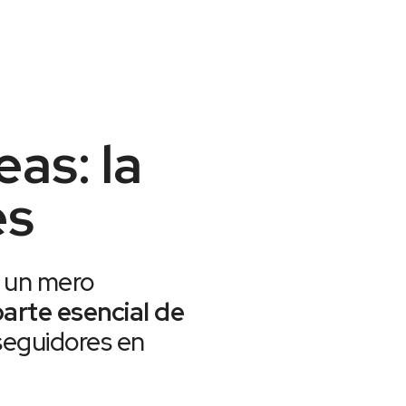
as: la
es
 un mero
arte esencial de
 seguidores en