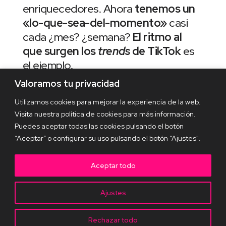
enriquecedores. Ahora
tenemos un
«lo-que-sea-del-momento»
casi
cada ¿mes? ¿semana?
El ritmo al
que surgen los
trends
de TikTok
es
el ejemplo.
Valoramos tu privacidad
Puede que el
fast
, el
slow
, el
brand
o
Utilizamos cookies para mejorar la experiencia de la web.
el
whatever content
al que nos
Visita nuestra política de cookies para más información.
enfrentamos cada día en cantidades
Puedes aceptar todas las cookies pulsando el botón
infinitas sea una nueva normalidad a
“Aceptar” o configurar su uso pulsando el botón “Ajustes".
la que todavía tenemos que
adaptarnos, pero qué gusto cada
Aceptar todo
vez que un colega me pregunta en
agosto «¿cuál crees que es la
Ajustes
canción del verano?» y ninguno
tenemos la respuesta.
Rechazar todo