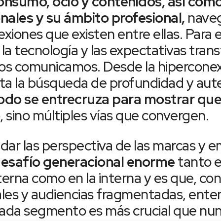
onsumo, ocio y contenidos, así com
nales y su ámbito profesional,
naveg
exiones que existen entre ellas. Para 
 la tecnología y las expectativas tran
s comunicamos. Desde la hiperconex
ta la búsqueda de profundidad y aute
odo se entrecruza para mostrar que
o
, sino múltiples vías que convergen.
idar las perspectiva de las marcas y
desafío generacional enorme
tanto e
erna como en la interna y es que, co
ales y audiencias fragmentadas, ent
cada segmento es más crucial que nun