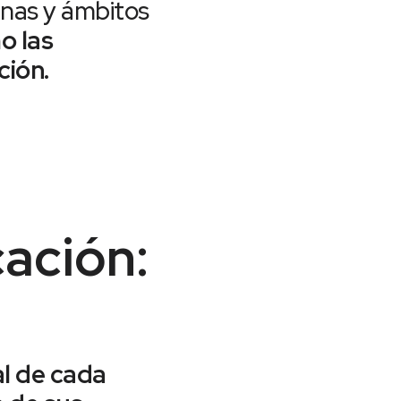
inas y ámbitos
o las
ción.
ación:
al de cada