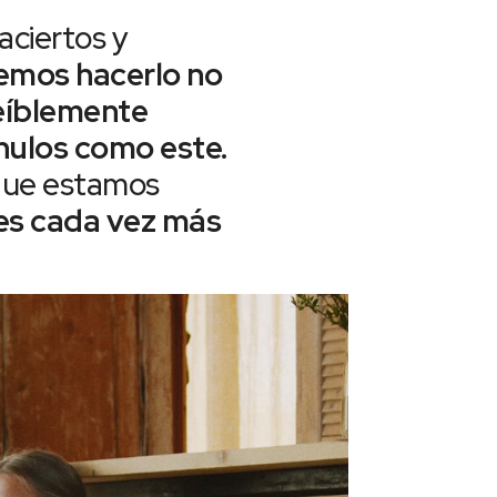
aciertos y
mos hacerlo no
reíblemente
ulos como este.
rque estamos
 es cada vez más