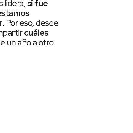
s lidera,
si fue
estamos
r
. Por eso, desde
mpartir
cuáles
e un año a otro.