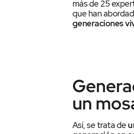
más de 25 expert
que han abordad
generaciones viv
Generac
un mosa
Así, se trata de
u