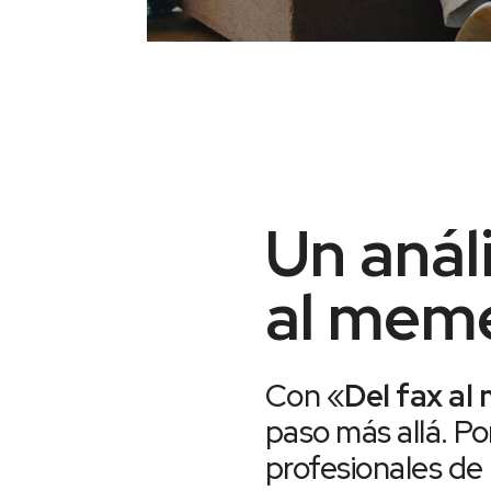
Un análi
al mem
Con «
Del fax al
paso más allá. Po
profesionales de 