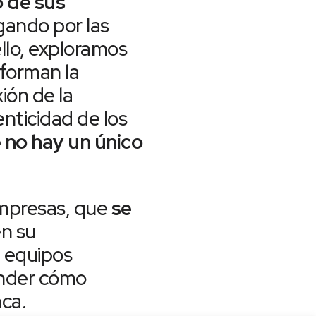
o de sus
ando por las
ello, exploramos
sforman la
ión de la
nticidad de los
 no hay un único
 empresas, que
se
n su
n equipos
ender cómo
ca.