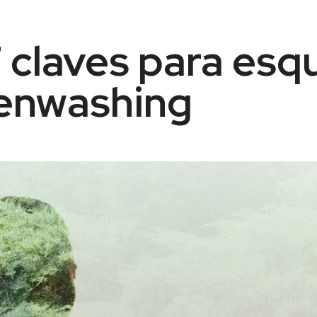
 claves para esq
eenwashing