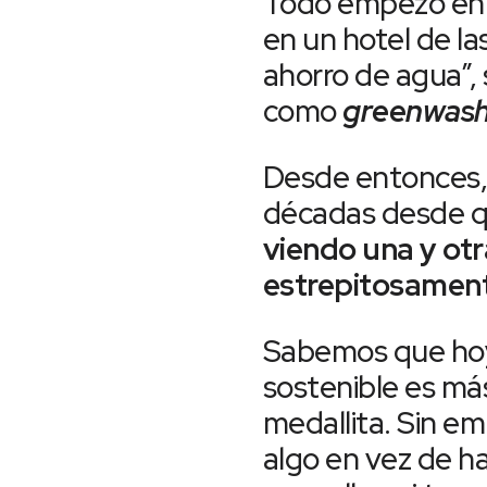
Todo empezó en lo
en un hotel de las
ahorro de agua”,
como
greenwash
Desde entonces, 
décadas desde qu
viendo una y ot
estrepitosamente
Sabemos que hoy 
sostenible es má
medallita. Sin e
algo en vez de ha