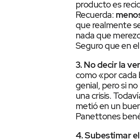
producto es reci
Recuerda:
menos
que realmente sea
nada que merezca 
Seguro que en el 
3. No decir la v
como «por cada 
genial, pero si n
una crisis. Todav
metió en un buen
Panettones bené
4. Subestimar el