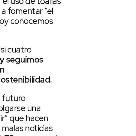
el uso de toallas
a a fomentar “el
e hoy conocemos
si cuatro
oy seguimos
an
ostenibilidad.
 futuro
olgarse una
ir” que hacen
 malas noticias