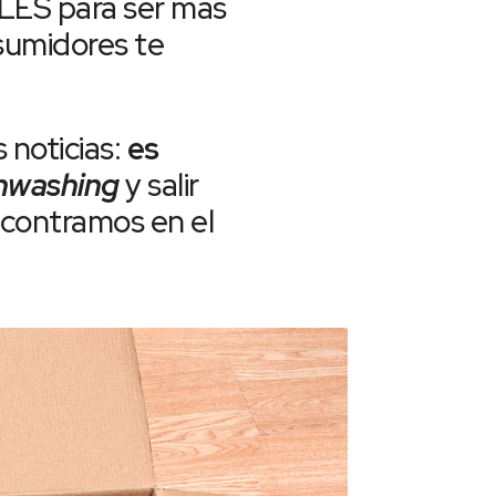
ALES para ser más
nsumidores te
 noticias:
es
nwashing
y salir
ncontramos en el