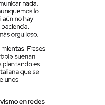
omunicar nada.
muniquemos lo
i aún no hay
 paciencia.
más orgulloso.
o mientas. Frases
rbol» suenan
ás plantando es
italiana que se
re unos
tivismo en redes