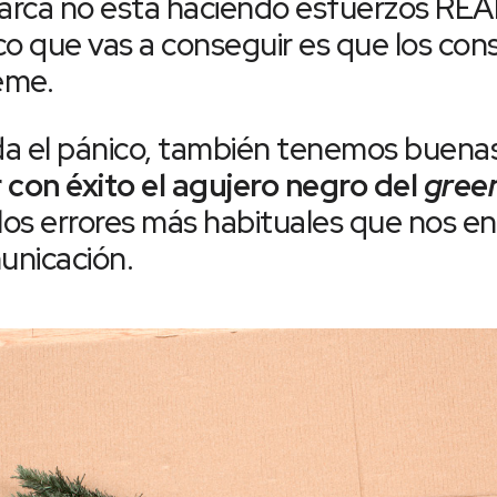
u marca no está haciendo esfuerzos RE
ico que vas a conseguir es que los co
eme.
a el pánico, también tenemos buenas
 con éxito el agujero negro del
gree
 los errores más habituales que nos e
unicación.