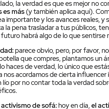
clado, la verdad es que es mejor no c
 es más
(y también aplica aquí). Co
 importante y los avances reales, y s
la pena trasladar a tus públicos, ten
futuro habrá algo de lo que sentirse 
erdad:
parece obvio, pero, por favor, n
botella que compres, plantamos un á
o lo haces de verdad, lo único que est
ía nos acordamos de cierta influencer 
 lío por no contar toda la verdad sob
ficos.
 activismo de sofá:
hoy en día,
el ac