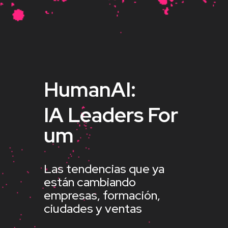
HumanAI
:
IA
Lea
d
ers
F
or
um
Las tendencias que ya
están cambiando
empresas, formación,
ciudades y ventas