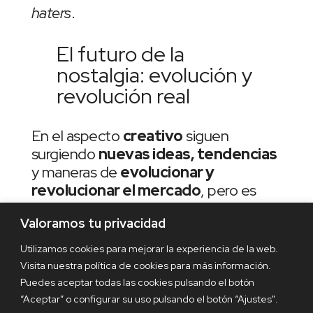
haters
.
El futuro de la
nostalgia: evolución y
revolución real
En el aspecto
creativo
siguen
surgiendo
nuevas ideas, tendencias
y maneras de
evolucionar y
revolucionar el mercado
, pero es
inevitable pensar que ante un
Valoramos tu privacidad
contexto de sobreinformación,
incertidumbre y de ausencia de ideas
Utilizamos cookies para mejorar la experiencia de la web.
innovadoras,
lo fácil, rápido y seguro
Visita nuestra política de cookies para más información.
es recurrir a lo que nos ha sido y es
Puedes aceptar todas las cookies pulsando el botón
familiar.
“Aceptar” o configurar su uso pulsando el botón “Ajustes".