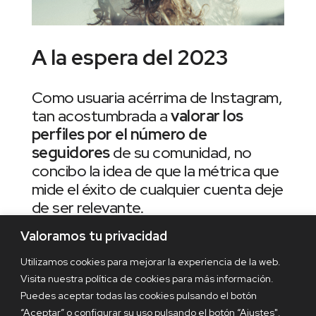
A la espera del 2023
Como usuaria acérrima de Instagram,
tan acostumbrada a
valorar los
perfiles por el número de
seguidores
de su comunidad, no
concibo la idea de que la métrica que
mide el éxito de cualquier cuenta deje
de ser relevante.
Valoramos tu privacidad
Pero como especialista en redes
sociales, me alegro mucho de que en
Utilizamos cookies para mejorar la experiencia de la web.
TikTok la vara de medir sea diferente
Visita nuestra política de cookies para más información.
porque por fin tenemos una red
Puedes aceptar todas las cookies pulsando el botón
social que
beneficia a los más
“Aceptar” o configurar su uso pulsando el botón “Ajustes".