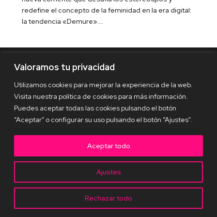
redefine el concepto de la feminidad en la era digital:
la tendencia «Demure»....
Valoramos tu privacidad
Diseñado por
Elegant Themes
| Desarrollado por
Utilizamos cookies para mejorar la experiencia de la web.
WordPress
Visita nuestra política de cookies para más información.
Puedes aceptar todas las cookies pulsando el botón
“Aceptar” o configurar su uso pulsando el botón “Ajustes".
Aceptar todo
Ajustes
Rechazar todo