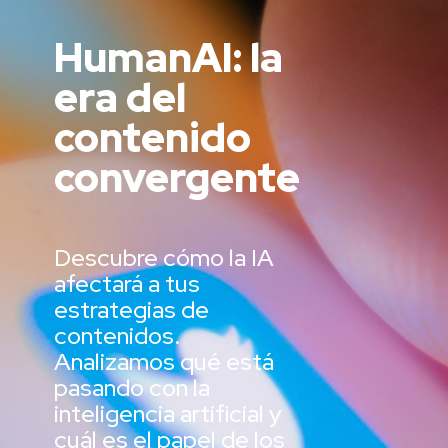
HumanAI: la
era del
contenido
convergente
Descubre cómo la IA
afectará a tus
estrategias de
contenidos.
Analizamos qué está
pasando con la
inteligencia artificial y
cuál es el papel de los