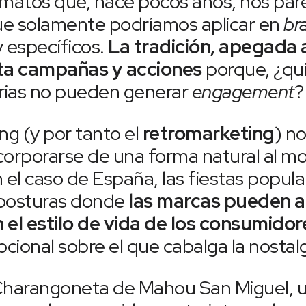
matos que, hace pocos años, nos par
ue solamente podríamos aplicar en
br
 específicos.
La tradición, apegada 
sta campañas y acciones
porque, ¿qui
erias no pueden generar
engagement
?
ing (y por tanto el
retromarketing
) no
ncorporarse de una forma natural al m
en el caso de España, las fiestas popu
 imposturas donde
las marcas pueden a
 el estilo de vida de los consumido
onal sobre el que cabalga la nostalg
Charangoneta de Mahou San Miguel, u