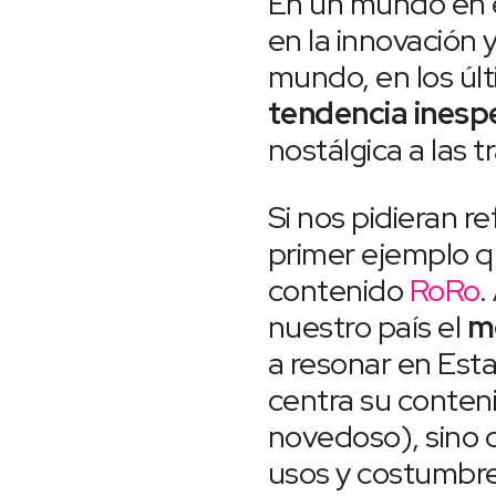
En un mundo en e
en la innovación 
mundo, en los úl
tendencia inesp
nostálgica a las 
Si nos pidieran r
primer ejemplo qu
contenido
RoRo
.
nuestro país el
mo
a resonar en Esta
centra su conteni
novedoso), sino q
usos y costumbre