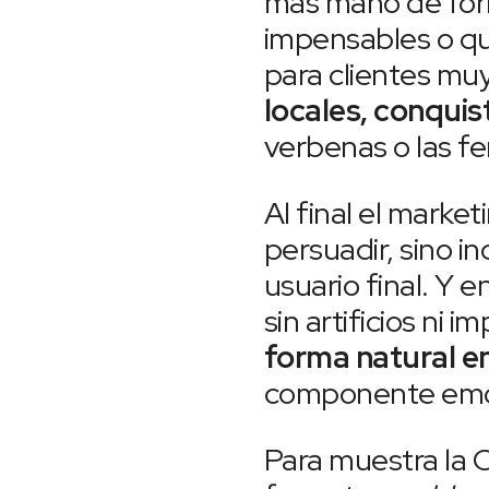
más mano de for
impensables o q
para clientes muy
locales, conqui
verbenas o las f
Al final el market
persuadir, sino i
usuario final. Y 
sin artificios ni
forma natural en
componente emoci
Para muestra la 