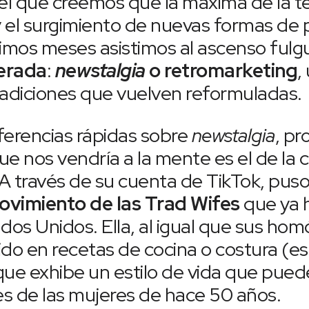
l que creemos que la máxima de la t
y el surgimiento de nuevas formas de p
timos meses asistimos al ascenso fulg
erada
:
newstalgia
o retromarketing
,
tradiciones que vuelven reformuladas.
eferencias rápidas sobre
newstalgia
, p
e nos vendría a la mente es el de la 
 A través de su cuenta de TikTok, pus
vimiento de las Trad Wifes
que ya 
dos Unidos. Ella, al igual que sus hom
do en recetas de cocina o costura (es
ue exhibe un estilo de vida que puede
s de las mujeres de hace 50 años.