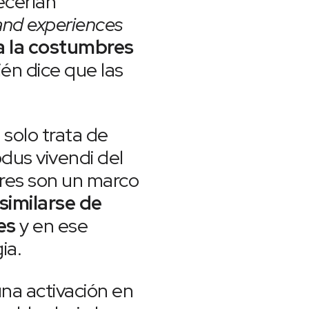
ecerían
and experiences
a la costumbres
én dice que las
 solo trata de
odus vivendi del
lares son un marco
similarse de
res
y en ese
ia.
na activación en