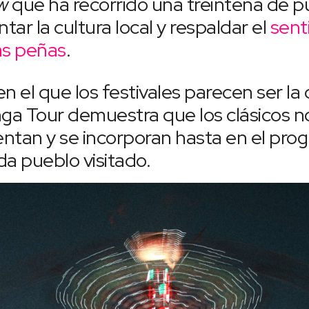
ow
que ha recorrido una treintena de p
ar la cultura local y respaldar el
sent
as peñas
.
el que los festivales parecen ser la c
nga Tour demuestra que los clásicos n
entan y se incorporan hasta en el pro
da pueblo visitado.