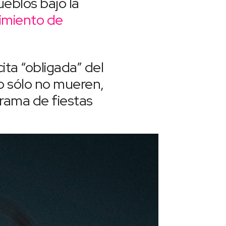
ueblos bajo la
imiento de
ita “obligada” del
o sólo no mueren,
grama de fiestas