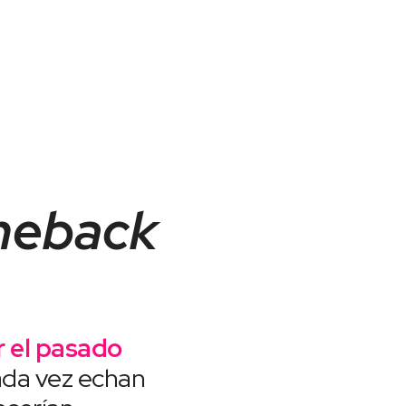
meback
 el pasado
cada vez echan