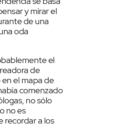
endencia se basa
ensar y mirar el
urante de una
 una oda
robablemente el
creadora de
o en el mapa de
había comenzado
ólogas, no sólo
o no es
 recordar a los