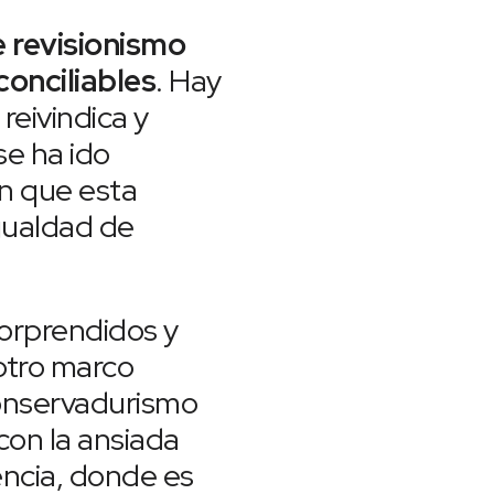
e revisionismo
onciliables
. Hay
reivindica y
se ha ido
an que esta
igualdad de
sorprendidos y
otro marco
onservadurismo
con la ansiada
uencia, donde es