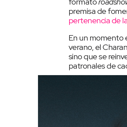
formato
roadsh
premisa de foment
pertenencia de l
En un momento en 
verano, el Chara
sino que se reinv
patronales de ca